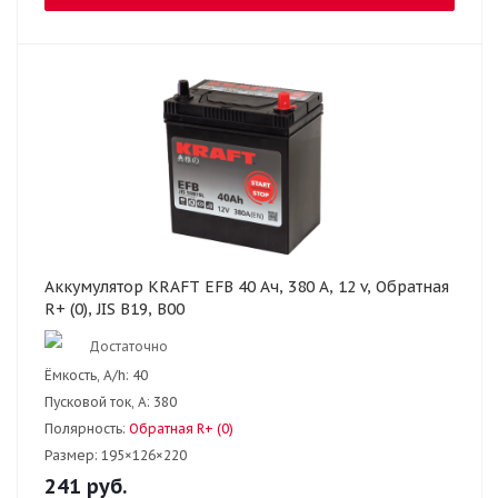
Аккумулятор KRAFT EFB 40 Ач, 380 А, 12 v, Обратная
R+ (0), JIS B19, B00
Достаточно
Ёмкость, A/h:
40
Пусковой ток, А:
380
Полярность:
Обратная R+ (0)
Размер:
195×126×220
241
руб.