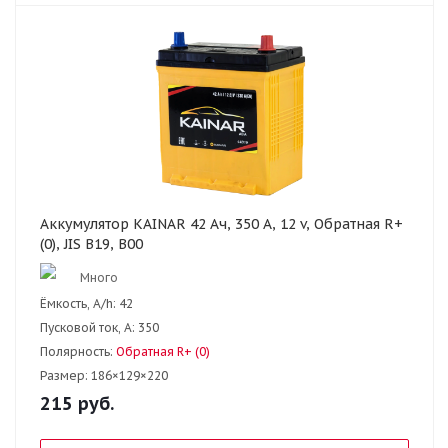
Аккумулятор KAINAR 42 Ач, 350 А, 12 v, Обратная R+
(0), JIS B19, B00
Много
Ёмкость, A/h:
42
Пусковой ток, А:
350
Полярность:
Обратная R+ (0)
Размер:
186×129×220
215
руб.