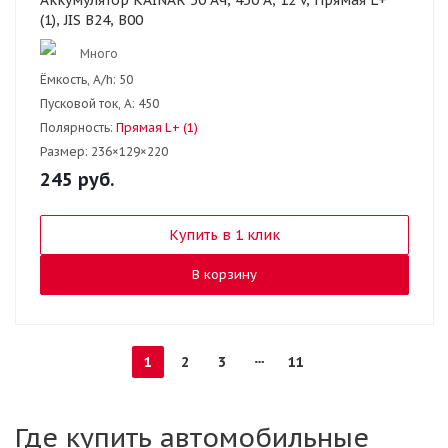
Аккумулятор KAINAR 50 Ач, 450 А, 12 v, Прямая L+
(1), JIS B24, B00
Много
Ёмкость, A/h:
50
Пусковой ток, А:
450
Полярность:
Прямая L+ (1)
Размер:
236×129×220
245
руб.
Купить в 1 клик
В корзину
1
2
3
11
Где купить автомобильные