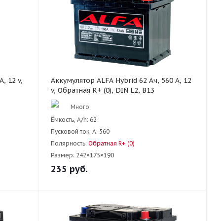
, 12 v,
Аккумулятор ALFA Hybrid 62 Ач, 560 А, 12
v, Обратная R+ (0), DIN L2, B13
Много
Ёмкость, A/h:
62
Пусковой ток, А:
560
Полярность:
Обратная R+ (0)
Размер:
242×175×190
235
руб.