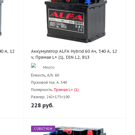
0 А, 12
Аккумулятор ALFA Hybrid 60 Ач, 540 А, 12
v, Прямая L+ (1), DIN L2, B13
Много
Ёмкость, A/h:
60
Пусковой ток, А:
540
Полярность:
Прямая L+ (1)
Размер:
242×175×190
228
руб.
СОВЕТУЕМ