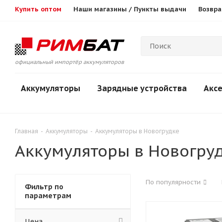
Купить оптом
Наши магазины / Пункты выдачи
Возвра
официальный импортёр аккумуляторов
Аккумуляторы
Зарядные устройства
Акс
Главная
-
Аккумуляторы
-
Аккумуляторы в Новогрудке
Аккумуляторы в Новогру
По популярности
Фильтр по
параметрам
Цена