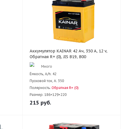
Аккумулятор KAINAR 42 Ач, 350 А, 12 v,
Обратная R+ (0), JIS B19, B00
Много
Ёмкость, A/h:
42
Пусковой ток, А:
350
Полярность:
Обратная R+ (0)
Размер:
186×129×220
215
руб.