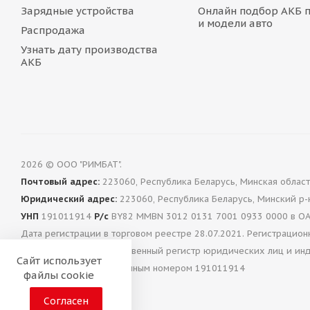
Зарядные устройства
Онлайн подбор АКБ 
и модели авто
Распродажа
Узнать дату производства
АКБ
2026 © ООО "РИМБАТ".
Почтовый адрес:
223060, Республика Беларусь, Минская область
Юридический адрес:
223060, Республика Беларусь, Минский р-н
УНП
191011914
Р/с
BY82 MMBN 3012 0131 7001 0933 0000 в ОАО 
Дата регистрации в торговом реестре 28.07.2021. Регистраци
года в Единый государственный регистр юридических лиц и ин
Сайт использует
"РИМБАТ" с регистрационным номером 191011914
файлы cookie
Согласен