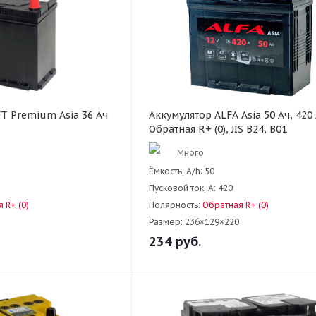
T Premium Asia 36 Ач
Аккумулятор ALFA Asia 50 Ач, 420 А
Обратная R+ (0), JIS B24, B01
Много
Ёмкость, A/h:
50
Пусковой ток, А:
420
 R+ (0)
Полярность:
Обратная R+ (0)
Размер:
236×129×220
234
руб.