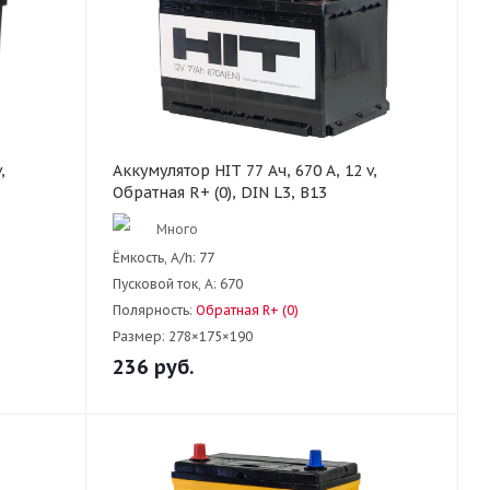
,
Аккумулятор HIT 77 Ач, 670 А, 12 v,
Обратная R+ (0), DIN L3, B13
Много
Ёмкость, A/h:
77
Пусковой ток, А:
670
Полярность:
Обратная R+ (0)
Размер:
278×175×190
236
руб.