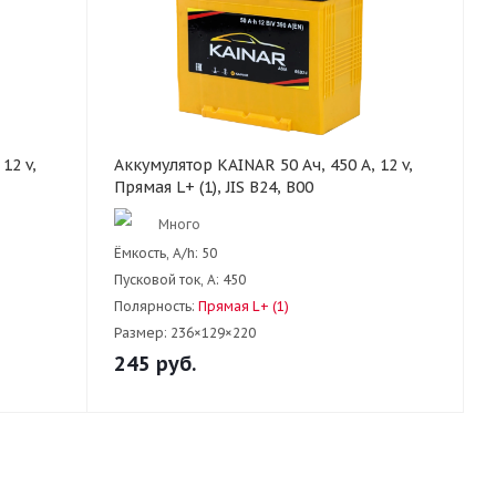
12 v,
Аккумулятор KAINAR 50 Ач, 450 А, 12 v,
Прямая L+ (1), JIS B24, B00
Много
Ёмкость, A/h:
50
Пусковой ток, А:
450
Полярность:
Прямая L+ (1)
Размер:
236×129×220
245
руб.