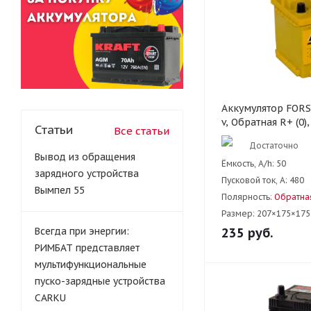
Аккумулятор FORSE
v, Обратная R+ (0)
Статьи
Все статьи
Достаточно
Вывод из обращения
Ёмкость, A/h:
50
зарядного устройства
Пусковой ток, А:
480
Вымпел 55
Полярность:
Обратная
Размер:
207×175×175
Всегда при энергии:
235
руб.
РИМБАТ представляет
мультифункциональные
пуско-зарядные устройства
CARKU