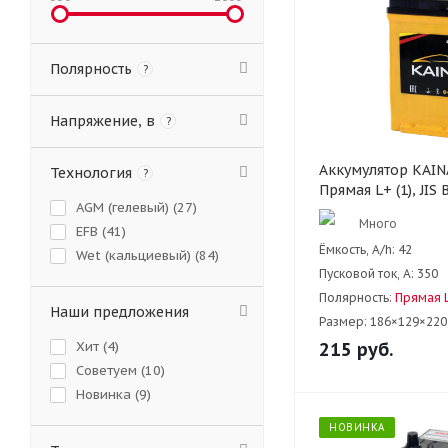
Полярность
?
Напряжение, в
?
Аккумулятор KAINAR
Технология
?
Прямая L+ (1), JIS 
AGM (гелевый) (
27
)
Много
EFB (
41
)
Ёмкость, A/h:
42
Wet (кальциевый) (
84
)
Пусковой ток, А:
350
Полярность:
Прямая L
Наши предложения
Размер:
186×129×220
Хит (
4
)
215
руб.
Советуем (
10
)
Новинка (
9
)
НОВИНКА