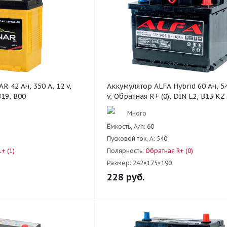
 42 Ач, 350 А, 12 v,
Аккумулятор ALFA Hybrid 60 Ач, 54
B19, B00
v, Обратная R+ (0), DIN L2, B13 KZ
Много
Ёмкость, A/h:
60
Пусковой ток, А:
540
+ (1)
Полярность:
Обратная R+ (0)
Размер:
242×175×190
228
руб.