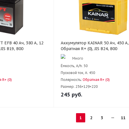
 EFB 40 Ач, 380 А, 12
Аккумулятор KAINAR 50 Ач, 450 А, 
 JIS B19, B00
Обратная R+ (0), JIS B24, B00
Много
Ёмкость, A/h:
50
Пусковой ток, А:
450
 R+ (0)
Полярность:
Обратная R+ (0)
Размер:
236×129×220
245
руб.
1
2
3
11