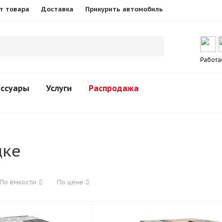
т товара
Доставка
Прикурить автомобиль
Работа
ессуары
Услуги
Распродажа
дке
По ёмкости
По цене