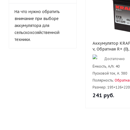
На что нужно обратить
внимание при выборе
аккумулятора для
сельскохозяйственной
техники.
Аккумулятор KRAFT
v, Обратная R+ (0),
Достаточно
Ёмкость, A/h:
40
Пусковой ток, А:
380
Полярность:
Обратная
Размер:
195×126×220
241
руб.