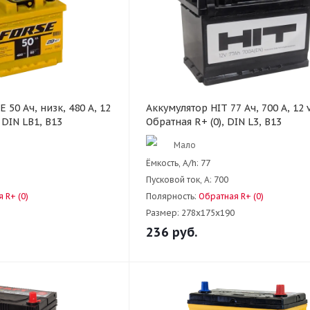
 50 Ач, низк, 480 А, 12
Аккумулятор HIT 77 Ач, 700 А, 12 v
, DIN LB1, B13
Обратная R+ (0), DIN L3, B13
Мало
Ёмкость, A/h:
77
Пусковой ток, А:
700
 R+ (0)
Полярность:
Обратная R+ (0)
Размер:
278x175x190
236
руб.