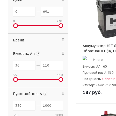
0
691
Бренд
Аккумулятор HIT 60
Обратная R+ (0), D
Ёмкость, Ah
?
Много
Ёмкость, A/h:
60
Пусковой ток, А:
510
36
110
Полярность:
Обратная
Размер:
242×175×190
187
руб.
Пусковой ток, А
?
330
1000