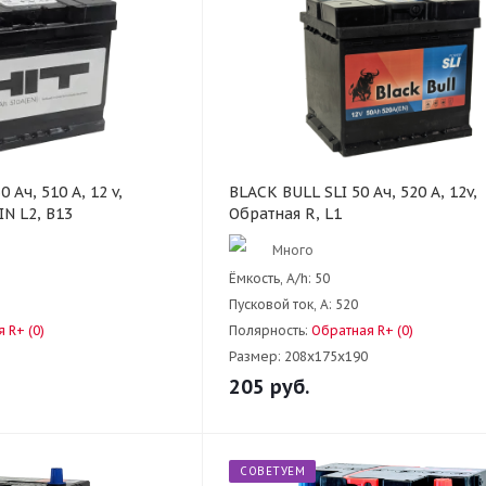
 Ач, 510 А, 12 v,
BLACK BULL SLI 50 Ач, 520 А, 12v,
IN L2, B13
Обратная R, L1
Много
Ёмкость, A/h:
50
Пусковой ток, А:
520
 R+ (0)
Полярность:
Обратная R+ (0)
Размер:
208x175x190
205
руб.
СОВЕТУЕМ