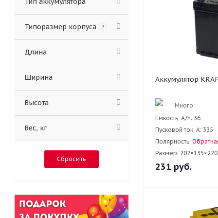
Тип аккумулятора
Типоразмер корпуса
?
Длина
Ширина
Аккумулятор KRAF
Высота
Много
Ёмкость, A/h:
36
Вес, кг
Пусковой ток, А:
335
Полярность:
Обратная
Размер:
202×135×220
Сбросить
231
руб.