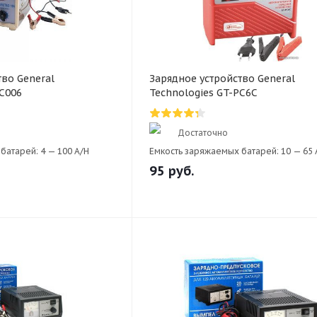
тво General
Зарядное устройство General
BC006
Technologies GT-PC6C
Достаточно
батарей:
4 — 100 A/H
Емкость заряжаемых батарей:
10 — 65 
95
руб.