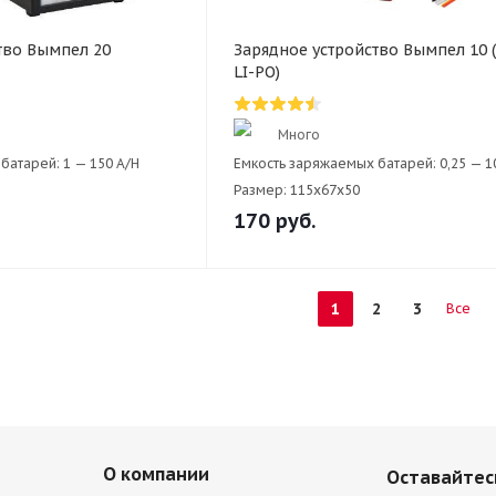
тво Вымпел 20
Зарядное устройство Вымпел 10 (
LI-PO)
Много
батарей:
1 — 150 A/H
Емкость заряжаемых батарей:
0,25 — 1
Размер:
115х67x50
170
руб.
1
2
3
Все
О компании
Оставайтесь