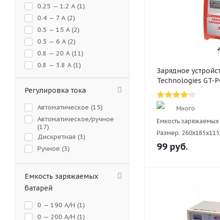
0.25 — 1.2 А (
1
)
0.4 — 7 А (
2
)
0.5 — 15 А (
2
)
0.5 — 6 А (
2
)
0.8 — 20 А (
11
)
0.8 — 3.8 А (
1
)
Зарядное устройс
0.9 — 7 А (
4
)
Technologies GT-
1.2 А (
4
)
Регулировка тока
до 20 А (
2
)
Автоматическое (
15
)
Много
Автоматическое/ручное
Емкость заряжаемых 
(
17
)
Размер:
260х185x115
Дискретная (
3
)
99
руб.
Ручное (
3
)
Емкость заряжаемых
батарей
0 — 190 A/H (
1
)
0 — 200 A/H (
1
)