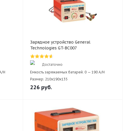
Зарядное устройство General
Technologies GT-BC007
Достаточно
A/H
Емкость заряжаемых батарей:
0 — 190 A/H
Размер:
210х190x135
226
руб.