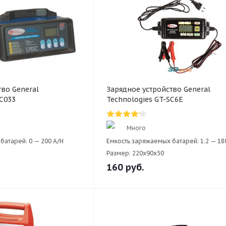
тво General
Зарядное устройство General
BC033
Technologies GT-SC6E
Много
батарей:
0 — 200 A/H
Емкость заряжаемых батарей:
1.2 — 18
Размер:
220х90x50
160
руб.