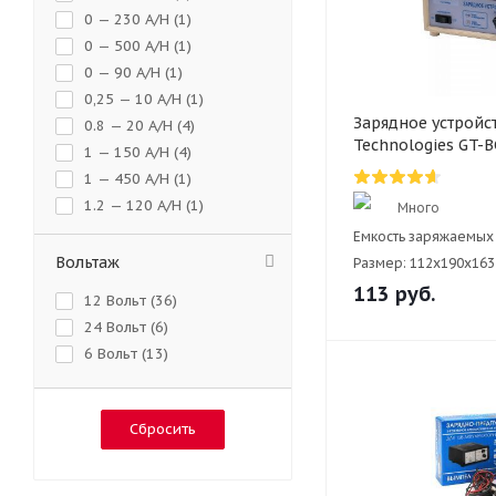
0 — 230 A/H (
1
)
0 — 500 A/H (
1
)
0 — 90 A/H (
1
)
0,25 — 10 A/H (
1
)
Зарядное устройс
0.8 — 20 A/H (
4
)
Technologies GT-
1 — 150 A/H (
4
)
1 — 450 A/H (
1
)
1.2 — 120 A/H (
1
)
Много
1.2 — 180 A/H (
2
)
Емкость заряжаемых 
10 — 65 A/H (
1
)
Вольтаж
Размер:
112х190x163
3 — 150 A/H (
1
)
113
руб.
12 Вольт (
36
)
3 — 240 A/H (
2
)
24 Вольт (
6
)
4 — 100 A/H (
1
)
6 Вольт (
13
)
4 — 450 A/H (
8
)
40 — 100 A/H (
2
)
6 — 100 A/H (
1
)
Сбросить