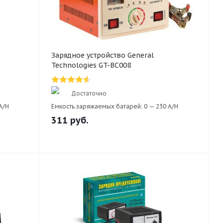
Зарядное устройство General
Technologies GT-BC008
Достаточно
A/H
Емкость заряжаемых батарей:
0 — 230 A/H
311
руб.