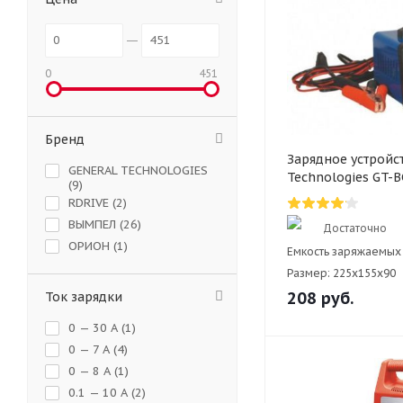
0
451
Бренд
Зарядное устройс
GENERAL TECHNOLOGIES
Technologies GT-
(
9
)
RDRIVE (
2
)
ВЫМПЕЛ (
26
)
Достаточно
ОРИОН (
1
)
Емкость заряжаемых 
Размер:
225x155x90
208
руб.
Ток зарядки
0 — 30 А (
1
)
0 — 7 А (
4
)
0 — 8 А (
1
)
0.1 — 10 А (
2
)