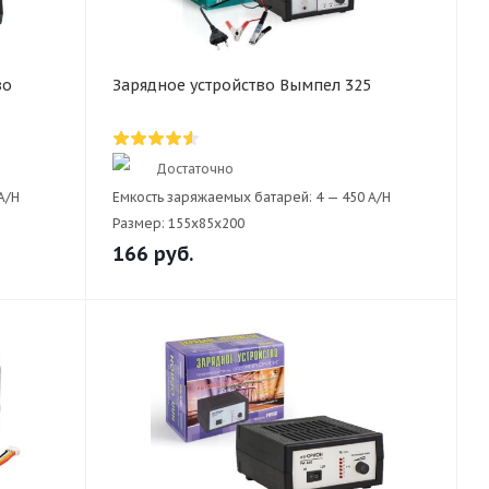
во
Зарядное устройство Вымпел 325
Достаточно
A/H
Емкость заряжаемых батарей:
4 — 450 A/H
Размер:
155х85x200
166
руб.