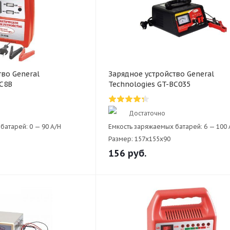
тво General
Зарядное устройство General
PC8B
Technologies GT-BC035
Достаточно
батарей:
0 — 90 A/H
Емкость заряжаемых батарей:
6 — 100 
Размер:
157х155x90
156
руб.