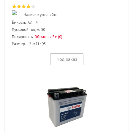
Наличие уточняйте
Ёмкость, A/h:
4
Пусковой ток, А:
50
Полярность:
Обратная R+ (0)
Размер:
121×71×93
Под заказ